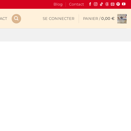
Blog
Contact
ACT
SE CONNECTER
PANIER /
0,00
€