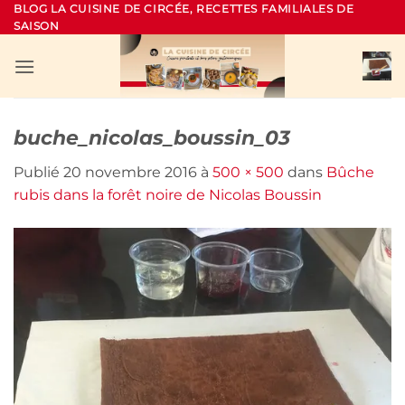
Passer
BLOG LA CUISINE DE CIRCÉE, RECETTES FAMILIALES DE
SAISON
au
contenu
buche_nicolas_boussin_03
Publié
20 novembre 2016
à
500 × 500
dans
Bûche
rubis dans la forêt noire de Nicolas Boussin