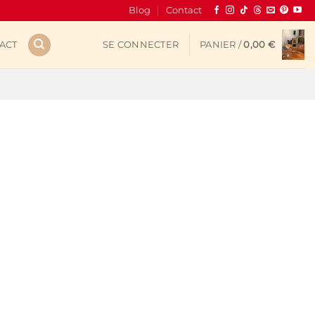
Blog
Contact
ACT
SE CONNECTER
PANIER /
0,00
€