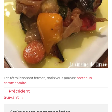
Les rétroliens sont fermés, mais vous pouvez
poster un
commentaire
.
←
Précédent
Suivant
→
Laisser un commentaire