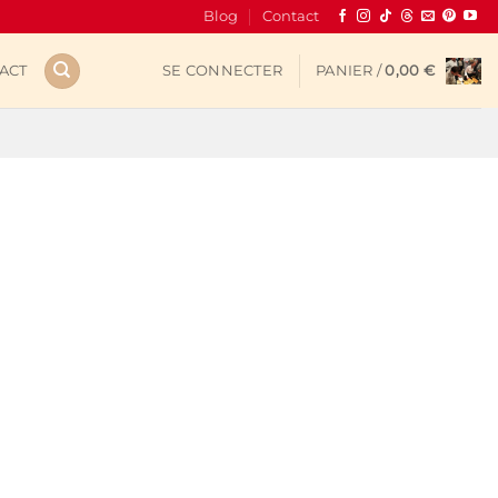
Blog
Contact
ACT
SE CONNECTER
PANIER /
0,00
€