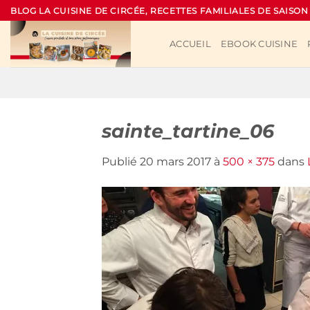
Passer
BLOG LA CUISINE DE CIRCÉE, RECETTES FAMILIALES DE SAISON
au
contenu
ACCUEIL
EBOOK CUISINE
sainte_tartine_06
Publié
20 mars 2017
à
500 × 375
dans