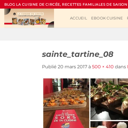
Passer
BLOG LA CUISINE DE CIRCÉE, RECETTES FAMILIALES DE SAISON
au
contenu
ACCUEIL
EBOOK CUISINE
sainte_tartine_08
Publié
20 mars 2017
à
500 × 410
dans