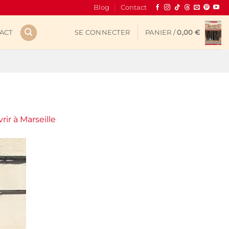
Blog
Contact
ACT
SE CONNECTER
PANIER /
0,00
€
rir à Marseille