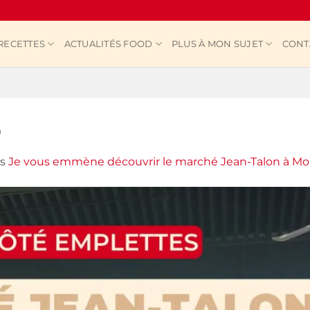
RECETTES
ACTUALITÉS FOOD
PLUS À MON SUJET
CONT
p
ns
Je vous emmène découvrir le marché Jean-Talon à Mo