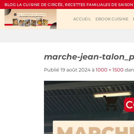
Passer
BLOG LA CUISINE DE CIRCÉE, RECETTES FAMILIALES DE SAISON
au
contenu
ACCUEIL
EBOOK CUISINE
marche-jean-talon_
Publié
19 août 2024
à
1000 × 1500
da