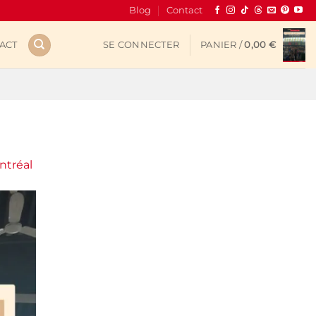
Blog
Contact
ACT
SE CONNECTER
PANIER /
0,00
€
ntréal