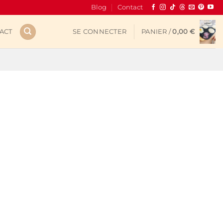
Blog
Contact
ACT
SE CONNECTER
PANIER /
0,00
€