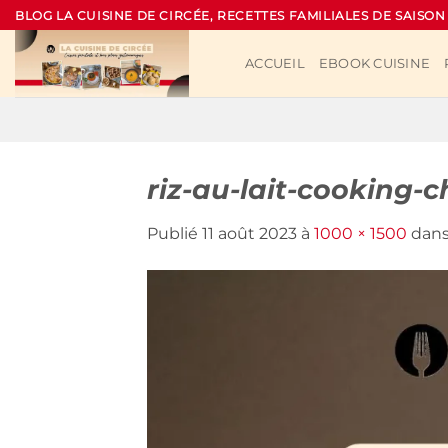
Passer
BLOG LA CUISINE DE CIRCÉE, RECETTES FAMILIALES DE SAISON
au
contenu
ACCUEIL
EBOOK CUISINE
riz-au-lait-cooking-c
Publié
11 août 2023
à
1000 × 1500
dan