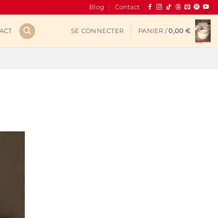
Blog
Contact
ACT
SE CONNECTER
PANIER /
0,00
€