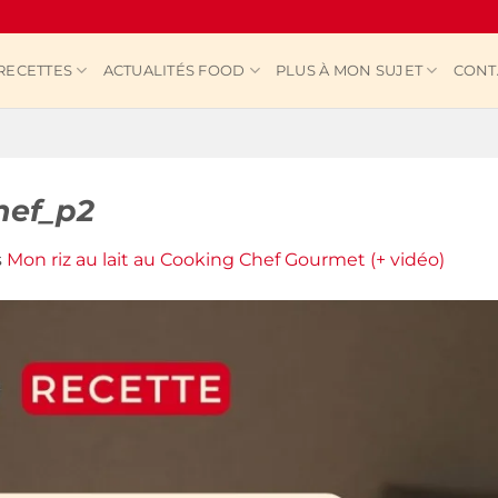
RECETTES
ACTUALITÉS FOOD
PLUS À MON SUJET
CONT
hef_p2
s
Mon riz au lait au Cooking Chef Gourmet (+ vidéo)