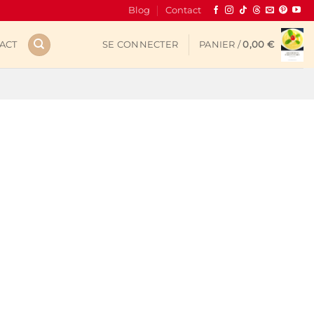
Blog
Contact
ACT
SE CONNECTER
PANIER /
0,00
€