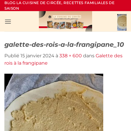
Passer
BLOG LA CUISINE DE CIRCÉE, RECETTES FAMILIALES DE
SAISON
au
contenu
galette-des-rois-a-la-frangipane_10
Publié
15 janvier 2024
à
338 × 600
dans
Galette des
rois à la frangipane