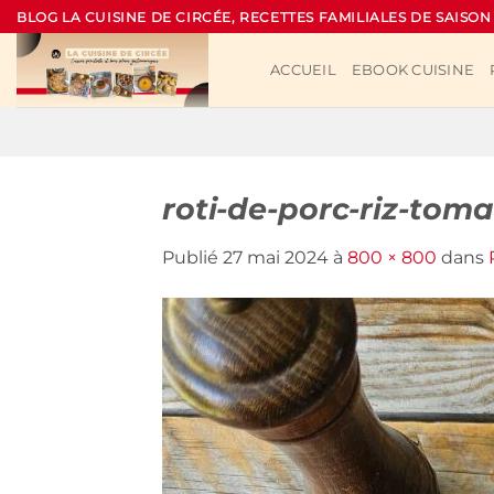
Passer
BLOG LA CUISINE DE CIRCÉE, RECETTES FAMILIALES DE SAISON
au
contenu
ACCUEIL
EBOOK CUISINE
roti-de-porc-riz-toma
Publié
27 mai 2024
à
800 × 800
dans