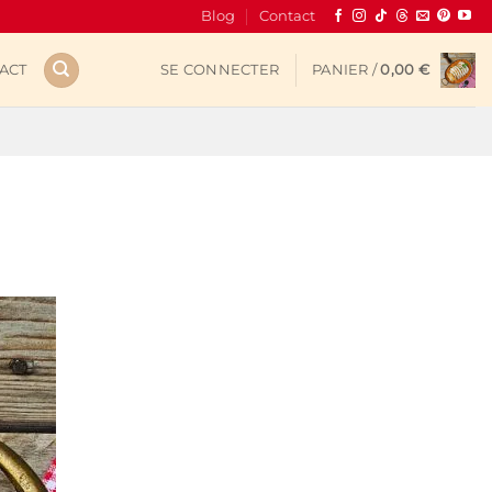
Blog
Contact
ACT
SE CONNECTER
PANIER /
0,00
€