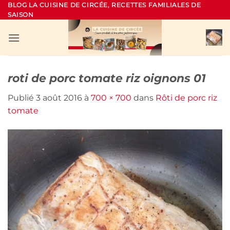
Passer
BLOG LA CUISINE DE CIRCÉE, RECETTES FAMILIALES DE
SAISON
au
contenu
roti de porc tomate riz oignons 01
Publié
3 août 2016
à
700 × 700
dans
Rôti de porc riz
tomate