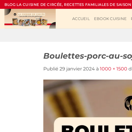
Passer
BLOG LA CUISINE DE CIRCÉE, RECETTES FAMILIALES DE SAISON
au
contenu
ACCUEIL
EBOOK CUISINE
Boulettes-porc-au-s
Publié
29 janvier 2024
à
1000 × 1500
d