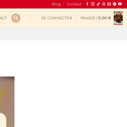
Blog
Contact
ACT
SE CONNECTER
PANIER /
0,00
€