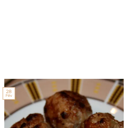
28
Fév