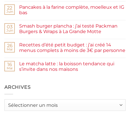
commentaire
sur
Pancakes à la farine complète, moelleux et IG
22
Confiture
de
Juin
bas
prunes
Aucun
maison
commentaire
facile
Smash burger plancha : j’ai testé Packman
sur
03
et
Pancakes
rapide
Juin
Burgers & Wraps à La Grande Motte
à
la
Aucun
farine
commentaire
Recettes d’été petit budget : j’ai créé 14
complète,
sur
26
moelleux
Smash
Mai
menus complets à moins de 3€ par personne
et
burger
IG
plancha :
Aucun
bas
j’ai
commentaire
Le matcha latte : la boisson tendance qui
testé
sur
16
Packman
Recettes
Mai
s’invite dans nos maisons
Burgers &
d’été
Wraps
petit
Aucun
à
budget
commentaire
La
:
sur
Grande
j’ai
Le
ARCHIVES
Motte
créé
matcha
14
latte
menus
:
complets
la
Archives
à
boisson
moins
tendance
de
qui
3€
s’invite
par
dans
personne
nos
maisons