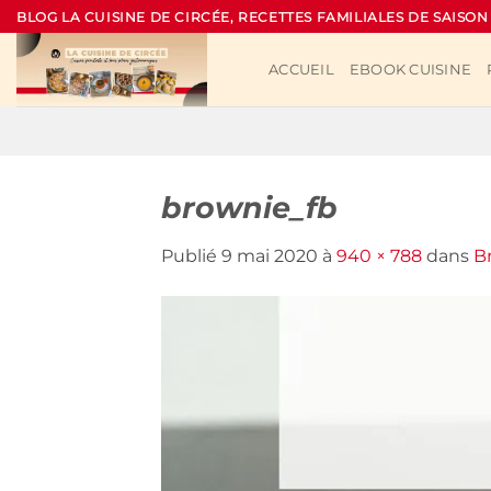
Passer
BLOG LA CUISINE DE CIRCÉE, RECETTES FAMILIALES DE SAISON
au
contenu
ACCUEIL
EBOOK CUISINE
brownie_fb
Publié
9 mai 2020
à
940 × 788
dans
B