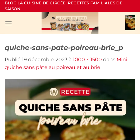
Passer
BLOG LA CUISINE DE CIRCÉE, RECETTES FAMILIALES DE
SAISON
au
contenu
quiche-sans-pate-poireau-brie_p
Publié
19 décembre 2023
à
1000 × 1500
dans
Mini
quiche sans pâte au poireau et au brie