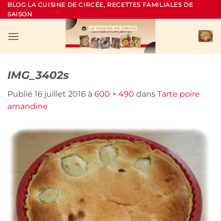
Passer
BLOG LA CUISINE DE CIRCÉE, RECETTES FAMILIALES DE
SAISON
au
contenu
IMG_3402s
Publié
16 juillet 2016
à
600 × 490
dans
Tarte poire
amandine