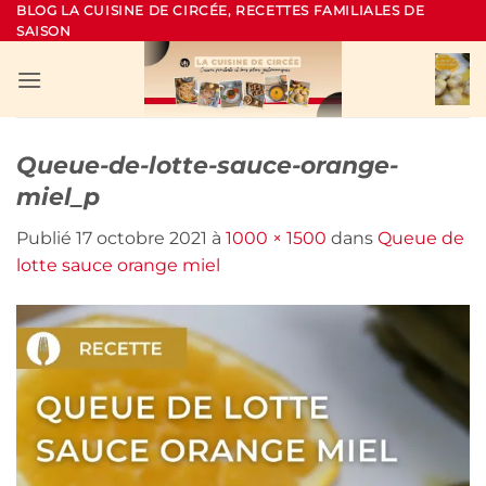
Passer
BLOG LA CUISINE DE CIRCÉE, RECETTES FAMILIALES DE
SAISON
au
contenu
Queue-de-lotte-sauce-orange-
miel_p
Publié
17 octobre 2021
à
1000 × 1500
dans
Queue de
lotte sauce orange miel