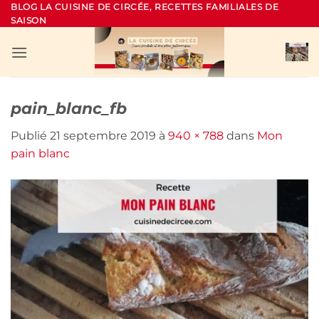
Passer
BLOG LA CUISINE DE CIRCÉE, RECETTES FAMILIALES DE
SAISON
au
contenu
pain_blanc_fb
Publié
21 septembre 2019
à
940 × 788
dans
Mon
pain blanc