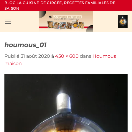
Passer
BLOG LA CUISINE DE CIRCÉE, RECETTES FAMILIALES DE
SAISON
au
contenu
houmous_01
Publié
31 août 2020
à
450 × 600
dans
Houmous
maison