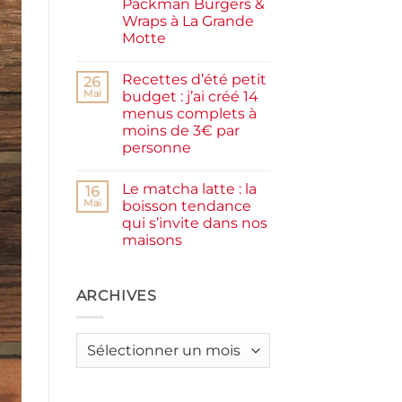
Packman Burgers &
la
farine
Wraps à La Grande
complète,
Motte
moelleux
et
Aucun
IG
commentaire
bas
Recettes d’été petit
sur
26
Smash
Mai
budget : j’ai créé 14
burger
menus complets à
plancha :
j’ai
moins de 3€ par
testé
personne
Packman
Burgers &
Aucun
Wraps
commentaire
à
Le matcha latte : la
sur
16
La
Recettes
Mai
boisson tendance
Grande
d’été
Motte
qui s’invite dans nos
petit
budget
maisons
:
j’ai
Aucun
créé
commentaire
sur
14
Le
ARCHIVES
menus
matcha
complets
latte
à
:
moins
la
de
Archives
boisson
3€
tendance
par
qui
personne
s’invite
dans