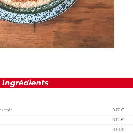
Ingrédients
gouttés
0,17 €
0,12 €
0,10 €