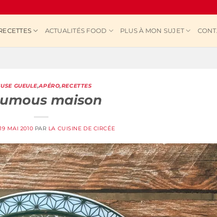
RECETTES
ACTUALITÉS FOOD
PLUS À MON SUJET
CONT
USE GUEULE
,
APÉRO
,
RECETTES
umous maison
19 MAI 2010
PAR
LA CUISINE DE CIRCÉE