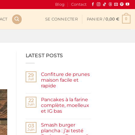
Blog
Contact
0
ACT
SE CONNECTER
PANIER /
0,00
€
LATEST POSTS
Confiture de prunes
29
Juil
maison facile et
rapide
Aucun
commentaire
Pancakes à la farine
sur
22
Confiture
Juin
complète, moelleux
de
et IG bas
prunes
maison
Aucun
facile
commentaire
et
Smash burger
sur
03
rapide
Pancakes
Juin
plancha : j’ai testé
à