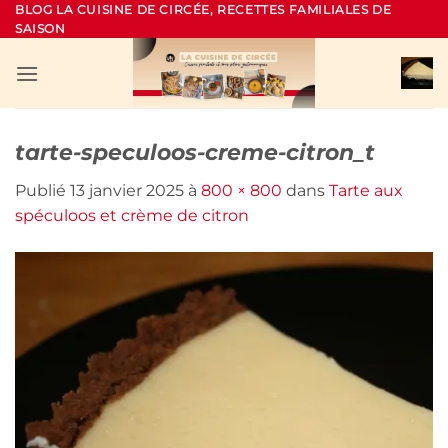
Passer
BLOG LA CUISINE DE CIRCÉE, RECETTES FAMILIALES DE
SAISON
au
contenu
tarte-speculoos-creme-citron_t
Publié
13 janvier 2025
à
800 × 800
dans
Tarte aux
spéculoos et crème de citron