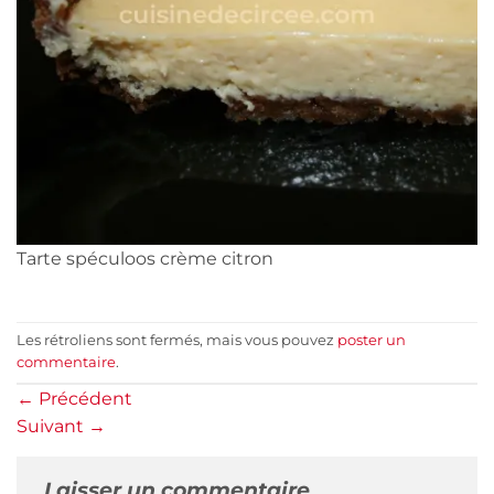
Tarte spéculoos crème citron
Les rétroliens sont fermés, mais vous pouvez
poster un
commentaire
.
←
Précédent
Suivant
→
Laisser un commentaire