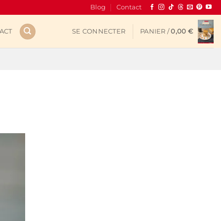
Blog
Contact
ACT
SE CONNECTER
PANIER /
0,00
€