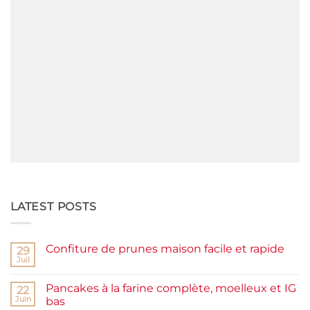
LATEST POSTS
Confiture de prunes maison facile et rapide
29
Juil
Aucun
commentaire
sur
Pancakes à la farine complète, moelleux et IG
22
Confiture
de
Juin
bas
prunes