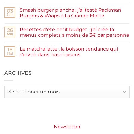
Aucun
maison
commentaire
facile
Smash burger plancha : j’ai testé Packman
sur
03
et
Pancakes
rapide
Juin
Burgers & Wraps à La Grande Motte
à
la
Aucun
farine
commentaire
Recettes d’été petit budget : j’ai créé 14
complète,
sur
26
moelleux
Smash
Mai
menus complets à moins de 3€ par personne
et
burger
IG
plancha :
Aucun
bas
j’ai
commentaire
Le matcha latte : la boisson tendance qui
testé
sur
16
Packman
Recettes
Mai
s’invite dans nos maisons
Burgers &
d’été
Wraps
petit
Aucun
à
budget
commentaire
La
:
sur
Grande
j’ai
Le
ARCHIVES
Motte
créé
matcha
14
latte
menus
:
complets
la
Archives
à
boisson
moins
tendance
de
qui
3€
s’invite
par
dans
personne
nos
maisons
Newsletter