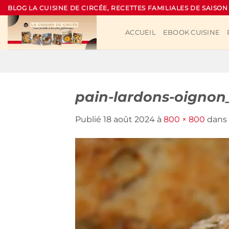
Passer
BLOG LA CUISINE DE CIRCÉE, RECETTES FAMILIALES DE SAISON
au
contenu
ACCUEIL
EBOOK CUISINE
pain-lardons-oignon
Publié
18 août 2024
à
800 × 800
dans