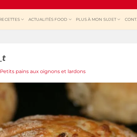
RECETTES
ACTUALITÉS FOOD
PLUS À MON SUJET
CONT
_t
Petits pains aux oignons et lardons