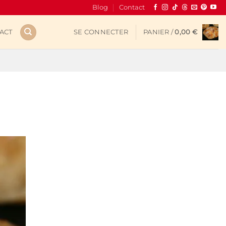
Blog
Contact
ACT
SE CONNECTER
PANIER /
0,00
€