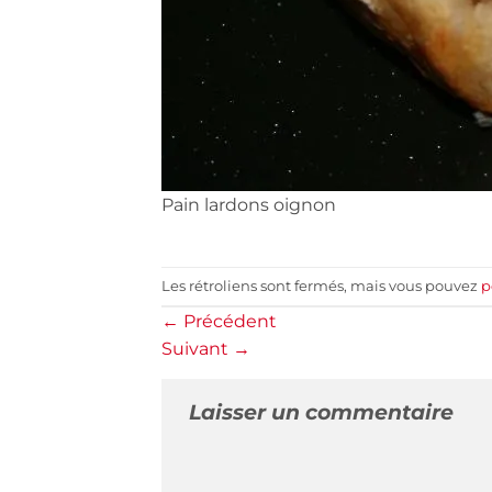
Pain lardons oignon
Les rétroliens sont fermés, mais vous pouvez
p
←
Précédent
Suivant
→
Laisser un commentaire