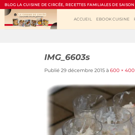
Passer
BLOG LA CUISINE DE CIRCÉE, RECETTES FAMILIALES DE SAISON
au
contenu
ACCUEIL
EBOOK CUISINE
IMG_6603s
Publié
29 décembre 2015
à
600 × 400