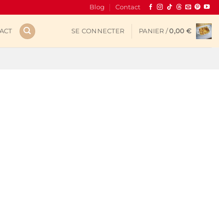
Blog
Contact
ACT
SE CONNECTER
PANIER /
0,00
€