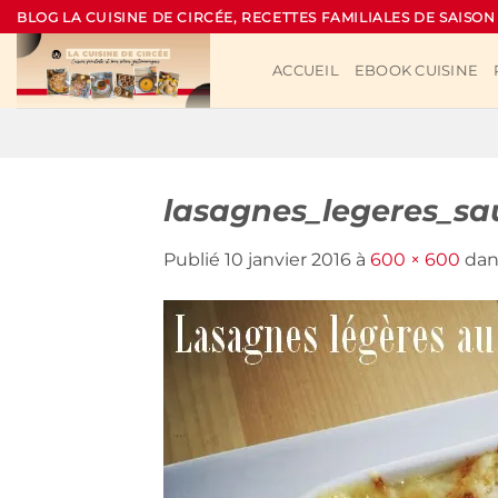
Passer
BLOG LA CUISINE DE CIRCÉE, RECETTES FAMILIALES DE SAISON
au
contenu
ACCUEIL
EBOOK CUISINE
lasagnes_legeres_s
Publié
10 janvier 2016
à
600 × 600
da