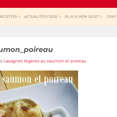
RECETTES
ACTUALITÉS FOOD
PLUS À MON SUJET
CONT
aumon_poireau
ns
Lasagnes légères au saumon et poireau