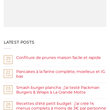
LATEST POSTS
Confiture de prunes maison facile et rapide
29
Juil
Aucun
commentaire
sur
Pancakes à la farine complète, moelleux et IG
22
Confiture
de
Juin
bas
prunes
Aucun
maison
commentaire
facile
Smash burger plancha : j’ai testé Packman
sur
03
et
Pancakes
rapide
Juin
Burgers & Wraps à La Grande Motte
à
la
Aucun
farine
commentaire
Recettes d’été petit budget : j’ai créé 14
complète,
sur
26
moelleux
Smash
Mai
menus complets à moins de 3€ par personne
et
burger