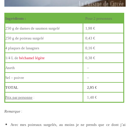
Ingrédients :
Pour 2 personnes
250 g de darnes de saumon surgelé
1,98 €
250 g de poireau surgelé
0,43 €
4 plaques de lasagnes
0,16 €
1/4 L de
béchamel légère
0,38 €
Aneth
–
Sel – poivre
–
TOTAL
2,95
€
Prix par personne
:
1,48 €
Remarque
:
Avec mes poireaux surgelés, au moins je ne prends que ce dont j’ai