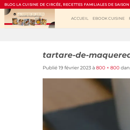
Passer
BLOG LA CUISINE DE CIRCÉE, RECETTES FAMILIALES DE SAISON
au
contenu
ACCUEIL
EBOOK CUISINE
tartare-de-maquere
Publié
19 février 2023
à
800 × 800
dan