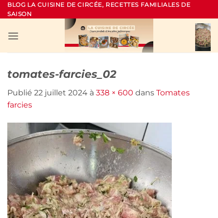
Passer
BLOG LA CUISINE DE CIRCÉE, RECETTES FAMILIALES DE
SAISON
au
contenu
tomates-farcies_02
Publié
22 juillet 2024
à
338 × 600
dans
Tomates
farcies