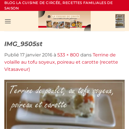
Passer
BLOG LA CUISINE DE CIRCÉE, RECETTES FAMILIALES DE
SAISON
au
contenu
IMG_9505st
Publié
17 janvier 2016
à
533 × 800
dans
Terrine de
volaille au tofu soyeux, poireau et carotte (recette
Vitasaveur)