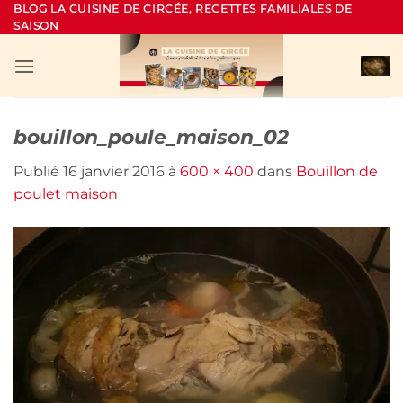
Passer
BLOG LA CUISINE DE CIRCÉE, RECETTES FAMILIALES DE
SAISON
au
contenu
bouillon_poule_maison_02
Publié
16 janvier 2016
à
600 × 400
dans
Bouillon de
poulet maison