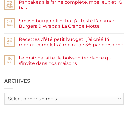
Pancakes à la farine complète, moelleux et IG
22
Confiture
de
Juin
bas
prunes
Aucun
maison
commentaire
facile
Smash burger plancha : j’ai testé Packman
sur
03
et
Pancakes
rapide
Juin
Burgers & Wraps à La Grande Motte
à
la
Aucun
farine
commentaire
Recettes d’été petit budget : j’ai créé 14
complète,
sur
26
moelleux
Smash
Mai
menus complets à moins de 3€ par personne
et
burger
IG
plancha :
Aucun
bas
j’ai
commentaire
Le matcha latte : la boisson tendance qui
testé
sur
16
Packman
Recettes
Mai
s’invite dans nos maisons
Burgers &
d’été
Wraps
petit
Aucun
à
budget
commentaire
La
:
sur
Grande
j’ai
Le
ARCHIVES
Motte
créé
matcha
14
latte
menus
:
complets
la
Archives
à
boisson
moins
tendance
de
qui
3€
s’invite
par
dans
personne
nos
maisons