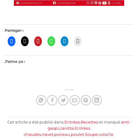
Partager :
J’aime ça :
Cet article a été publié dans
Entrées
,
Recettes
et marqué
anti-
gaspi
,
carotte
,
Entrées
chaudes
,
navet
,
poireau
,
poulet
,
Soupe
,
volaille
.