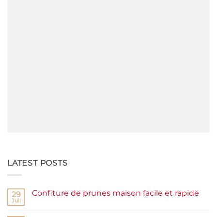
LATEST POSTS
Confiture de prunes maison facile et rapide
29
Juil
Aucun
commentaire
sur