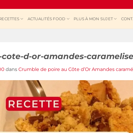
RECETTES
ACTUALITÉS FOOD
PLUS À MON SUJET
CONT
-cote-d-or-amandes-caramelis
00
dans
Crumble de poire au Côte d’Or Amandes caramé