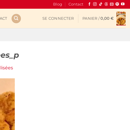
Blog
Contact
ACT
SE CONNECTER
PANIER /
0,00
€
ees_p
lisées