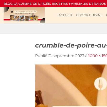
Passer
BLOG LA CUISINE DE CIRCÉE, RECETTES FAMILIALES DE SAISON
au
contenu
ACCUEIL
EBOOK CUISINE
crumble-de-poire-au
Publié
21 septembre 2023
à
1000 × 15