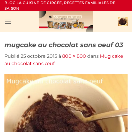
Passer
BLOG LA CUISINE DE CIRCÉE, RECETTES FAMILIALES DE
SAISON
au
contenu
mugcake au chocolat sans oeuf 03
Publié
25 octobre 2015
à
800 × 800
dans
Mug cake
au chocolat sans œuf