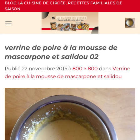
Passer
BLOG LA CUISINE DE CIRCÉE, RECETTES FAMILIALES DE
SAISON
au
contenu
verrine de poire à la mousse de
mascarpone et salidou 02
Publié
22 novembre 2015
à
800 × 800
dans
Verrine
de poire à la mousse de mascarpone et salidou