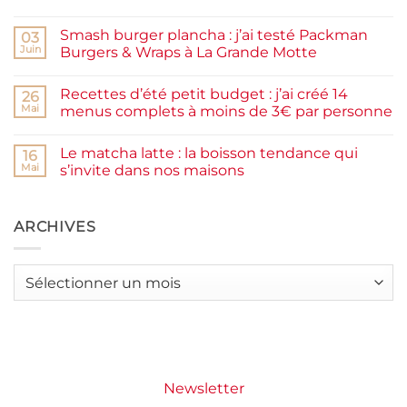
prunes
Aucun
maison
commentaire
facile
Smash burger plancha : j’ai testé Packman
sur
03
et
Pancakes
rapide
Juin
Burgers & Wraps à La Grande Motte
à
la
Aucun
farine
commentaire
Recettes d’été petit budget : j’ai créé 14
complète,
sur
26
moelleux
Smash
Mai
menus complets à moins de 3€ par personne
et
burger
IG
plancha :
Aucun
bas
j’ai
commentaire
Le matcha latte : la boisson tendance qui
testé
sur
16
Packman
Recettes
Mai
s’invite dans nos maisons
Burgers &
d’été
Wraps
petit
Aucun
à
budget
commentaire
La
:
sur
Grande
j’ai
Le
ARCHIVES
Motte
créé
matcha
14
latte
menus
:
complets
la
Archives
à
boisson
moins
tendance
de
qui
3€
s’invite
par
dans
personne
nos
maisons
Newsletter