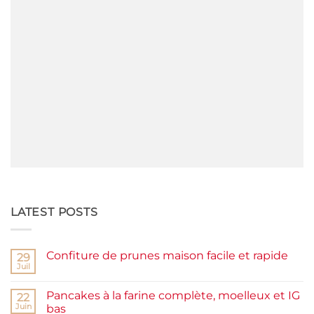
LATEST POSTS
Confiture de prunes maison facile et rapide
29
Juil
Aucun
commentaire
sur
Pancakes à la farine complète, moelleux et IG
22
Confiture
de
Juin
bas