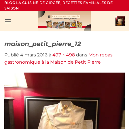
Passer
BLOG LA CUISINE DE CIRCÉE, RECETTES FAMILIALES DE
SAISON
au
contenu
maison_petit_pierre_12
Publié
4 mars 2016
à
497 × 498
dans
Mon repas
gastronomique à la Maison de Petit Pierre