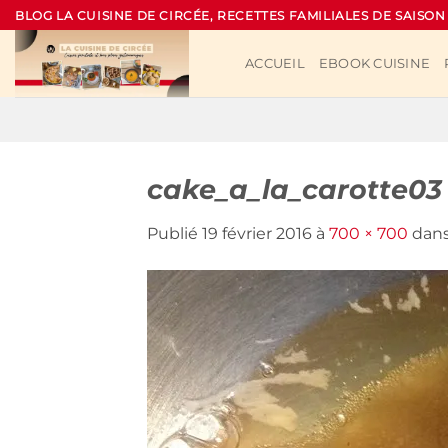
Passer
BLOG LA CUISINE DE CIRCÉE, RECETTES FAMILIALES DE SAISON
au
contenu
ACCUEIL
EBOOK CUISINE
cake_a_la_carotte03
Publié
19 février 2016
à
700 × 700
dan