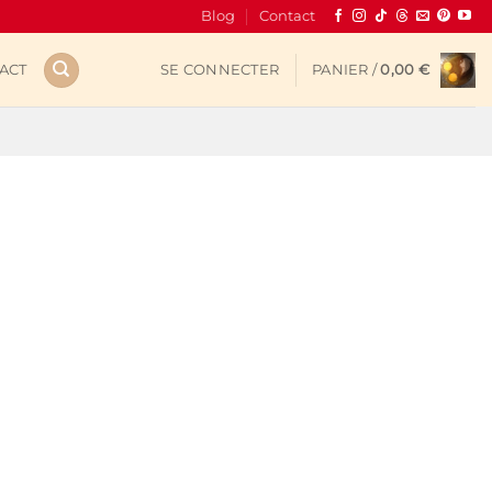
Blog
Contact
ACT
SE CONNECTER
PANIER /
0,00
€