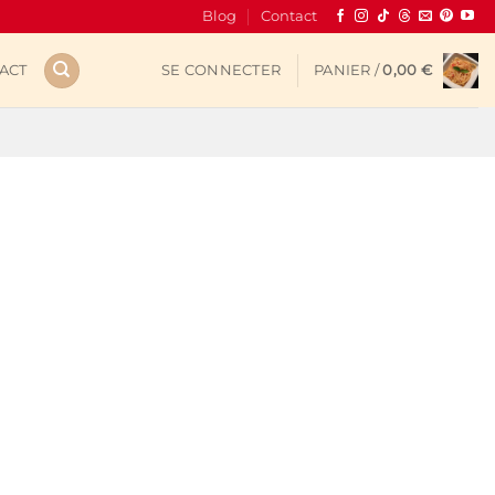
Blog
Contact
ACT
SE CONNECTER
PANIER /
0,00
€