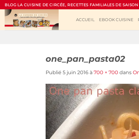
Passer
BLOG LA CUISINE DE CIRCÉE, RECETTES FAMILIALES DE SAISON
au
contenu
ACCUEIL
EBOOK CUISINE
one_pan_pasta02
Publié
5 juin 2016
à
700 × 700
dans
On