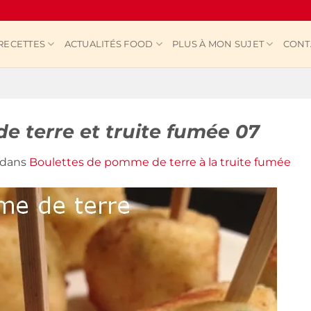
RECETTES
ACTUALITÉS FOOD
PLUS À MON SUJET
CONT
 terre et truite fumée 07
dans
Boulettes de pomme de terre à la truite fumée