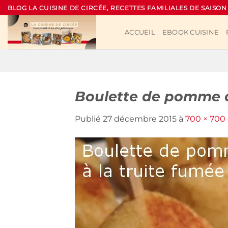
Passer
BLOG LA CUISINE DE CIRCÉE, RECETTES FAMILIALES DE SAISON
au
contenu
ACCUEIL
EBOOK CUISINE
Boulette de pomme de
Publié
27 décembre 2015
à
700 × 700