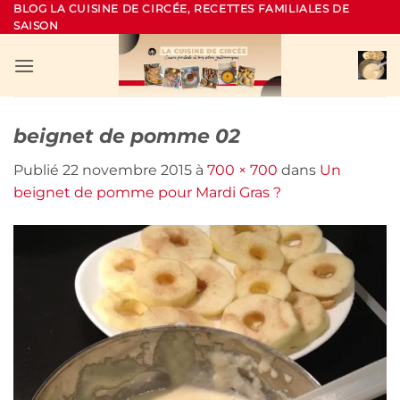
Passer
BLOG LA CUISINE DE CIRCÉE, RECETTES FAMILIALES DE
SAISON
au
contenu
beignet de pomme 02
Publié
22 novembre 2015
à
700 × 700
dans
Un
beignet de pomme pour Mardi Gras ?