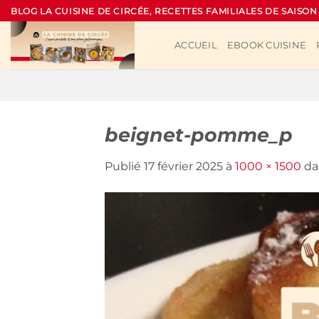
Passer
BLOG LA CUISINE DE CIRCÉE, RECETTES FAMILIALES DE SAISON
au
contenu
ACCUEIL
EBOOK CUISINE
beignet-pomme_p
Publié
17 février 2025
à
1000 × 1500
da