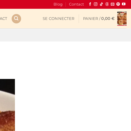
Blog
Contact
ACT
SE CONNECTER
PANIER /
0,00
€