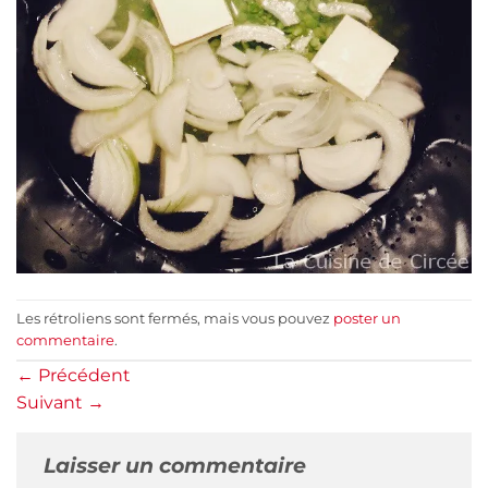
Les rétroliens sont fermés, mais vous pouvez
poster un
commentaire
.
←
Précédent
Suivant
→
Laisser un commentaire