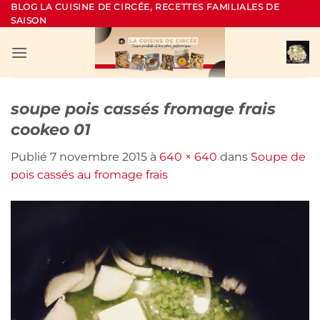
Passer
BLOG LA CUISINE DE CIRCÉE, RECETTES FAMILIALES DE
SAISON
au
contenu
soupe pois cassés fromage frais
cookeo 01
Publié
7 novembre 2015
à
640 × 640
dans
Soupe de
pois cassés au fromage frais