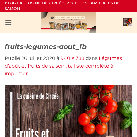
Passer
BLOG LA CUISINE DE CIRCÉE, RECETTES FAMILIALES DE
SAISON
au
contenu
fruits-legumes-aout_fb
Publié
26 juillet 2020
à
940 × 788
dans
Légumes
d’août et fruits de saison : ta liste complète à
imprimer