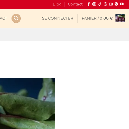
Blog
Contact
ACT
SE CONNECTER
PANIER /
0,00
€