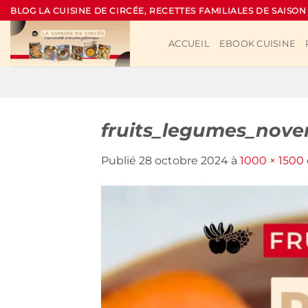
Passer
BLOG LA CUISINE DE CIRCÉE, RECETTES FAMILIALES DE SAISON
au
contenu
ACCUEIL
EBOOK CUISINE
fruits_legumes_nov
Publié
28 octobre 2024
à
1000 × 1500