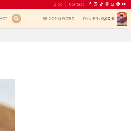
Blog
Contact
ACT
SE CONNECTER
PANIER /
0,00
€