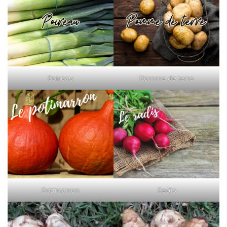
Poireau
Pomme de terre
Radis
Potimarron