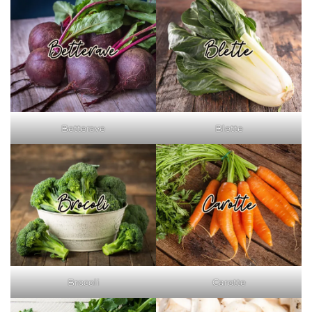
Betterave
Blette
Brocoli
Carotte