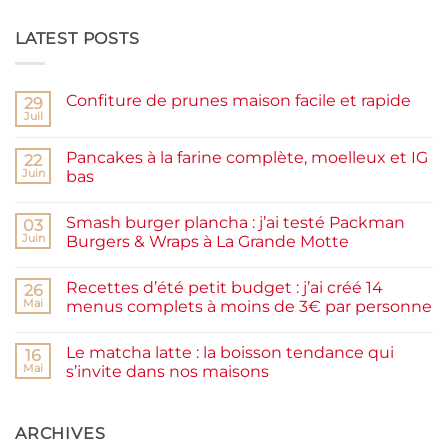
LATEST POSTS
Confiture de prunes maison facile et rapide
29
Juil
Aucun
commentaire
sur
Pancakes à la farine complète, moelleux et IG
22
Confiture
de
Juin
bas
prunes
Aucun
maison
commentaire
facile
Smash burger plancha : j’ai testé Packman
sur
03
et
Pancakes
rapide
Juin
Burgers & Wraps à La Grande Motte
à
la
Aucun
farine
commentaire
Recettes d’été petit budget : j’ai créé 14
complète,
sur
26
moelleux
Smash
Mai
menus complets à moins de 3€ par personne
et
burger
IG
plancha :
Aucun
bas
j’ai
commentaire
Le matcha latte : la boisson tendance qui
testé
sur
16
Packman
Recettes
Mai
s’invite dans nos maisons
Burgers &
d’été
Wraps
petit
Aucun
à
budget
commentaire
La
:
sur
Grande
j’ai
Le
ARCHIVES
Motte
créé
matcha