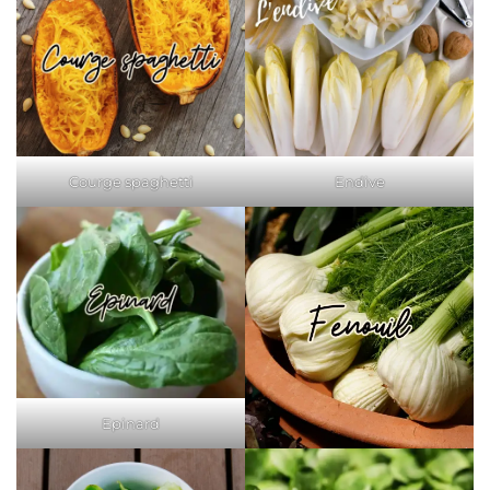
Courge spaghetti
Endive
Epinard