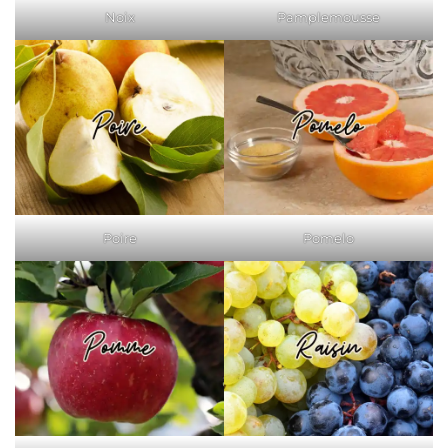
Noix
Pamplemousse
Poire
Pomelo