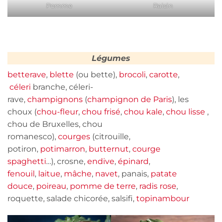
Pomme
Raisin
Légumes
betterave
,
blette
(ou bette),
brocoli
,
carotte
,
céleri
branche, céleri-
rave,
champignons
(
champignon de Paris
), les
choux (
chou-fleur
,
chou frisé
,
chou kale
,
chou lisse
,
chou de Bruxelles, chou
romanesco),
courges
(citrouille,
potiron,
potimarron
,
butternut
,
courge
spaghetti
…), crosne,
endive
,
épinard
,
fenouil
,
laitue
,
mâche
,
navet
, panais,
patate
douce
,
poireau
,
pomme de terre
,
radis rose
,
roquette, salade chicorée, salsifi,
topinambour