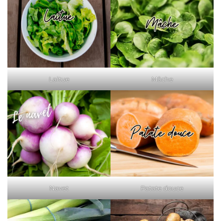
Laitue
Mâche
Navet
Patate douce