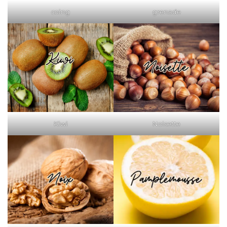
coing
grenade
Noisette
Kiwi