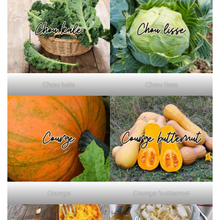
Chou kale
Chou lisse
Courge
Courge butternut