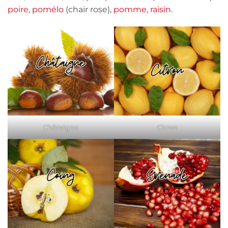
poire
,
pomélo
(chair rose),
pomme
,
raisin
.
Châtaigne
Citron